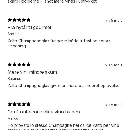
skarp i boblerne – langt mere vinøs i udtrykket.
il y a 5 mois
Fra nytår til gourmet
Anders
Zalto Champagneglas fungerer både til fest og seriøs
smagning.
il y a 5 mois
Mere vin, mindre skum
Rasmus
Zalto Champagneglas giver en mere balanceret oplevelse.
il y a 5 mois
Confronto con calice vino bianco
Marco
Ho provato lo stesso Champagne nel calice Zalto per vino