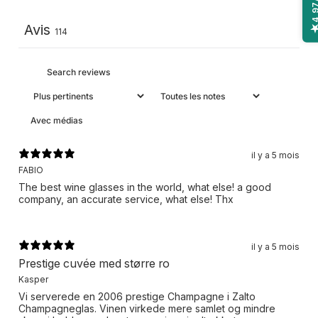
4,9
Avis
114
Avec médias
il y a 5 mois
FABIO
The best wine glasses in the world, what else! a good
company, an accurate service, what else! Thx
il y a 5 mois
Prestige cuvée med større ro
Kasper
Vi serverede en 2006 prestige Champagne i Zalto
Champagneglas. Vinen virkede mere samlet og mindre