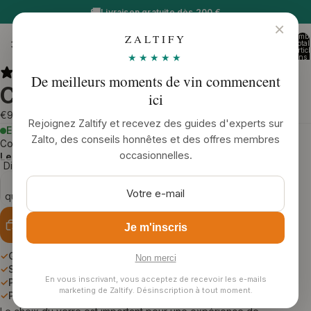
🚚
Livraison gratuite dès 200 €
×
Nombr
ZALTIFY
Zaltify
total
d’artic
★★★★★
dans l
panier
0
Ouvrir
Ouvrir
74 avis
De meilleurs moments de vin commencent
l’image
l’image
Carafe Zalto Axium
ici
en
en
€98,90
plein
plein
Rejoignez Zaltify et recevez des guides d'experts sur
En stock
- livraison estimée: jeudi 13 août
écran
écran
Zalto, des conseils honnêtes et des offres membres
Commandez maintenant et nous expédions votre commande lundi
occasionnelles.
Les frais de livraison sont de 10 €
Diminuer
Augmenter
la
la
quantité
quantité
Ajouter au panier
Je m'inscris
✓
Garantie casse - dommages de transport couverts
Non merci
✓
Soufflé à la bouche et fait main en Autriche
En vous inscrivant, vous acceptez de recevoir les e-mails
✓
Passe au lave-vaisselle
marketing de Zaltify. Désinscription à tout moment.
✓
Plébiscité par les amateurs de vin et les sommeliers