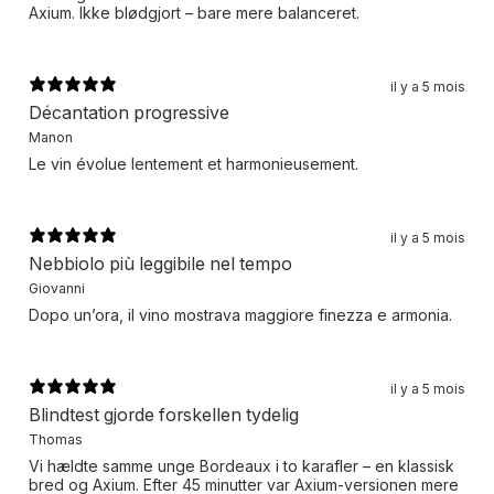
Axium. Ikke blødgjort – bare mere balanceret.
il y a 5 mois
Décantation progressive
Manon
Le vin évolue lentement et harmonieusement.
il y a 5 mois
Nebbiolo più leggibile nel tempo
Giovanni
Dopo un’ora, il vino mostrava maggiore finezza e armonia.
il y a 5 mois
Blindtest gjorde forskellen tydelig
Thomas
Vi hældte samme unge Bordeaux i to karafler – en klassisk
bred og Axium. Efter 45 minutter var Axium-versionen mere