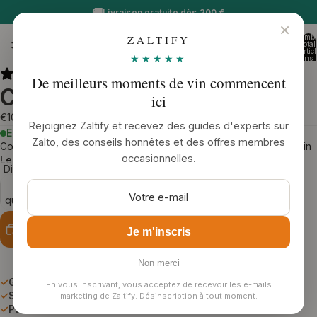
🚚
Livraison gratuite dès 200 €
×
Nombr
ZALTIFY
Zaltify
total
d’artic
★★★★★
dans l
panier
0
Ouvrir
0 avis
De meilleurs moments de vin commencent
l’image
Carte cadeau Zaltify
ici
en
€100,00
plein
Rejoignez Zaltify et recevez des guides d'experts sur
En stock
- livraison estimée: mercredi 12 août
écran
Zalto, des conseils honnêtes et des offres membres
Commandez maintenant et nous expédions votre commande demain
occasionnelles.
Les frais de livraison sont de 10 €
Diminuer
Augmenter
la
la
quantité
quantité
Ajouter au panier
Je m'inscris
Plus de moyens de paiement
Non merci
✓
Garantie casse - dommages de transport couverts
En vous inscrivant, vous acceptez de recevoir les e-mails
✓
Soufflé à la bouche et fait main en Autriche
marketing de Zaltify. Désinscription à tout moment.
✓
Passe au lave-vaisselle