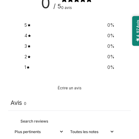
0
/ 5
0 avis
Avi
5
0
%
4,9
4
0
%
3
0
%
2
0
%
1
0
%
Écrire un avis
Avis
0